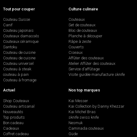
Tout pour couper
Culture culinaire
Couteau Suisse
Couteaux
Canif
Set de couteaux
Couteau japonais
Bloc de couteaux
Couteaux damassés
Planche à découper
Couteaux céramique
Râpe à zeste
Santoku
Couverts
Couteau de cuisine
Ciseaux
Couteau de cuisine
Affûter des couteaux
Couteau universel
Atelier Affûter des couteaux
Couteau à steak
Service d’affûtage
couteau à pain
Visite guidée manufacture sknife
Couteau à fromage
Actuel
Nos top marques
Shop Couteaux
Kai Messer
Couteau artisanal
Kai Collection by Danny Khezzar
Nouveautés
Kai Michel Bras
Top produits
sknife swiss knife
Bon cadeau
Nesmuk
Cadeaux
Caminada couteaux
Coffret cadeau
Güde