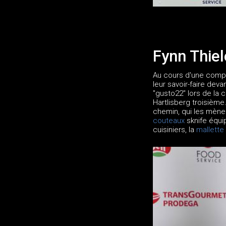
Fynn Thiel
Au cours d'une compét
leur savoir-faire dev
"gusto22" lors de la
Hartlisberg troisième
chemin, qui les mène
couteaux
sknife équi
cuisiniers, la
mallette