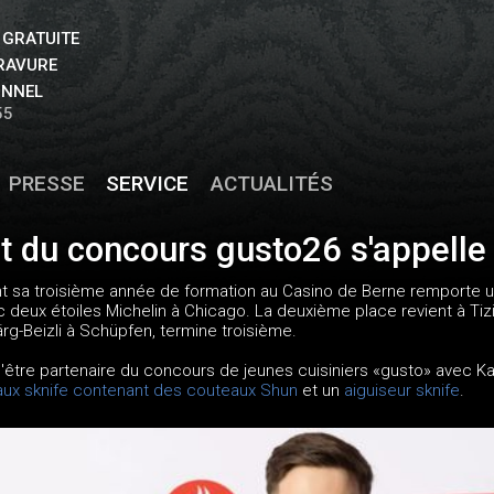
 GRATUITE
GRAVURE
ONNEL
55
PRESSE
SERVICE
ACTUALITÉS
 du concours gusto26 s'appelle
nt sa troisième année de formation au Casino de Berne remporte 
c deux étoiles Michelin à Chicago. La deuxième place revient à Tiz
g-Beizli à Schüpfen, termine troisième.
tre partenaire du concours de jeunes cuisiniers «gusto» avec Kai 
aux sknife contenant des couteaux Shun
et un
aiguiseur sknife
.