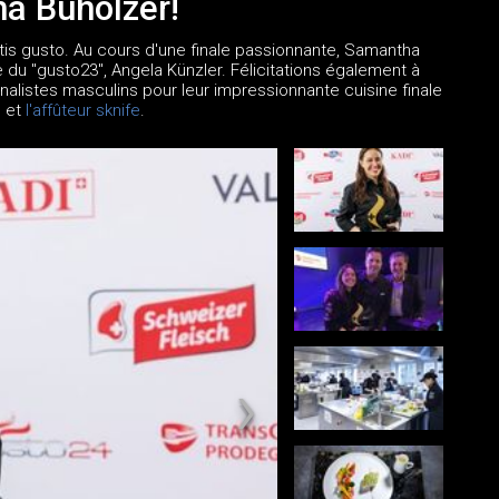
a Buholzer!
is gusto. Au cours d'une finale passionnante, Samantha
e du "gusto23", Angela Künzler. Félicitations également à
 finalistes masculins pour leur impressionnante cuisine finale
n
et
l'affûteur sknife
.