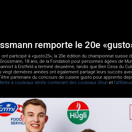
ossmann remporte le 20e «gusto
 ont participé à «gusto25», la 20e édition du championnat suisse d
 Grossmann, 18 ans, de la Fondation pour personnes âgées de Mün
annort à Erstfeld a terminé deuxième, tandis que Ben Cesa du Culi
 vingt dernières années ont également partagé leurs succès avec 
être partenaire du concours de cuisine gusto pour apprentis depui
llette à couteaux sknife contenant des couteaux Shun
et
l'affûteu