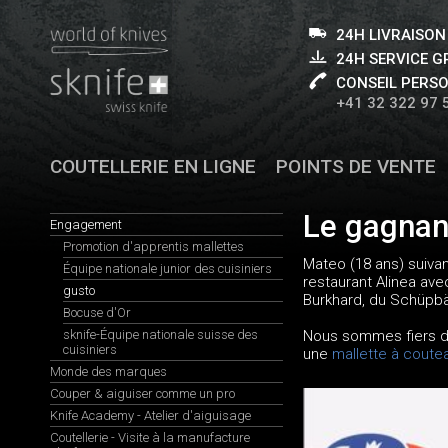
24H LIVRAISON
24H SERVICE 
CONSEIL PERS
+41 32 322 97 
COUTELLERIE EN LIGNE
POINTS DE VENTE
Le gagnant
Engagement
Promotion d'apprentis mallettes
Mateo (18 ans) suiva
Équipe nationale junior des cuisiniers
restaurant Alinea ave
gusto
Burkhard, du Schüpbär
Bocuse d'Or
sknife-Équipe nationale suisse des
Nous sommes fiers d'ê
cuisiniers
une
mallette à coute
Monde des marques
Couper & aiguiser comme un pro
Knife Academy - Atelier d'aiguisage
Coutellerie - Visite à la manufacture