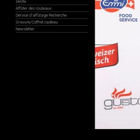
sknife
Affûter des couteaux
Service d'affûtage Recherche
Gravure/Coffret cadeau
Newsletter