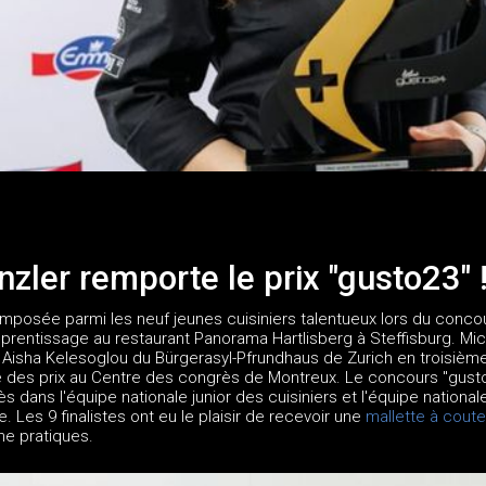
zler remporte le prix "gusto23" 
 imposée parmi les neuf jeunes cuisiniers talentueux lors du conc
entissage au restaurant Panorama Hartlisberg à Steffisburg. Miche
 Aisha Kelesoglou du Bürgerasyl-Pfrundhaus de Zurich en troisièm
des prix au Centre des congrès de Montreux. Le concours "gusto" s
dans l'équipe nationale junior des cuisiniers et l'équipe nationa
. Les 9 finalistes ont eu le plaisir de recevoir une
mallette à cout
ne pratiques.