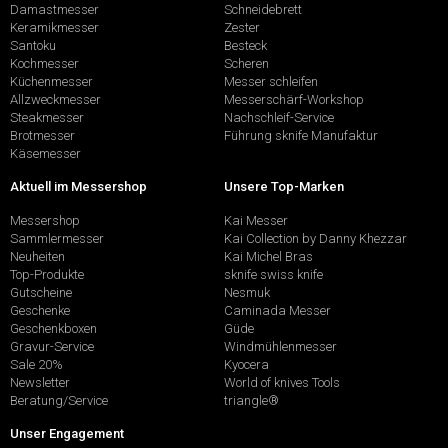
Damastmesser
Schneidebrett
Keramikmesser
Zester
Santoku
Besteck
Kochmesser
Scheren
Küchenmesser
Messer schleifen
Allzweckmesser
Messerschärf-Workshop
Steakmesser
Nachschleif-Service
Brotmesser
Führung sknife Manufaktur
Käsemesser
Aktuell im Messershop
Unsere Top-Marken
Messershop
Kai Messer
Sammlermesser
Kai Collection by Danny Khezzar
Neuheiten
Kai Michel Bras
Top-Produkte
sknife swiss knife
Gutscheine
Nesmuk
Geschenke
Caminada Messer
Geschenkboxen
Güde
Gravur-Service
Windmühlenmesser
Sale 20%
Kyocera
Newsletter
World of knives Tools
Beratung/Service
triangle®
Unser Engagement