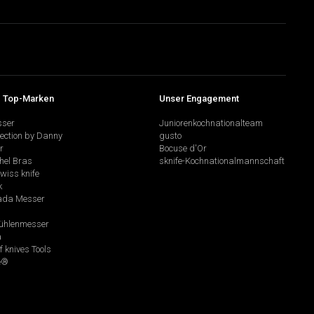
 Top-Marken
Unser Engagement
sser
Juniorenkochnationalteam
lection by Danny
gusto
r
Bocuse d'Or
hel Bras
sknife-Kochnationalmannschaft
swiss knife
k
da Messer
hlenmesser
a
f knives Tools
e®