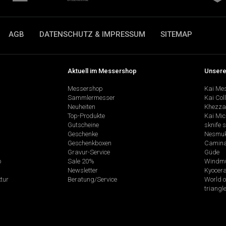
AGB
DATENSCHUTZ & IMPRESSUM
SITEMAP
Aktuell im Messershop
Unsere
Messershop
Kai Me
Sammlermesser
Kai Col
Neuheiten
Khezza
Top-Produkte
Kai Mic
Gutscheine
sknife 
Geschenke
Nesmu
Geschenkboxen
Camina
Gravur-Service
Güde
p
Sale 20%
Windmü
Newsletter
Kyocer
tur
Beratung/Service
World o
triangl