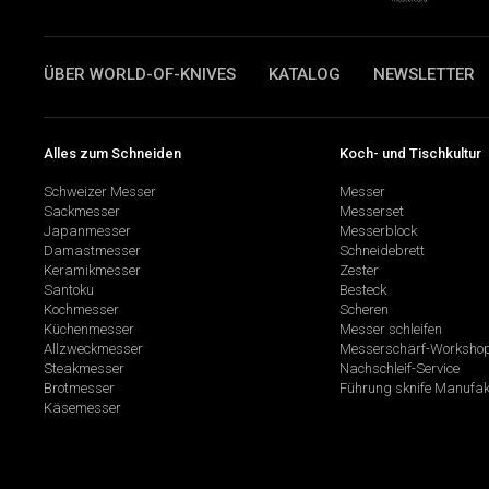
ÜBER WORLD-OF-KNIVES
KATALOG
NEWSLETTER
Alles zum Schneiden
Koch- und Tischkultur
Schweizer Messer
Messer
Sackmesser
Messerset
Japanmesser
Messerblock
Damastmesser
Schneidebrett
Keramikmesser
Zester
Santoku
Besteck
Kochmesser
Scheren
Küchenmesser
Messer schleifen
Allzweckmesser
Messerschärf-Worksho
Steakmesser
Nachschleif-Service
Brotmesser
Führung sknife Manufak
Käsemesser