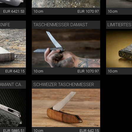
EUR 6421.53
10 cm
EUR 1070.97
10 cm
NIFE
TASCHENMESSER DAMAST
EUR 642.15
10 cm
EUR 1070.97
10 cm
SCHWEIZER TASCHENMESSER
TASCHENMESSER DIAMANT CARBON
EUR 5885.51
10 cm
EUR 642.15