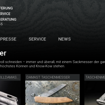
EFERUNG
ERVICE
BERATUNG
55
PRESSE
SERVICE
NEWS
er
voll schneiden – immer und überall; mit einem Sackmesser der ga
ür höchstes Können und Know-Kow stehen.
DAMAST TASCHENMESSER
TASCHENME
TASCHENMESSER VOLLDAMAST DIAMANT