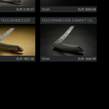
EUR 2143.01
10 cm
EUR 2669.38
LIMITIERTES TASCHENMESSER DAMAST CARBON/GOLD
TASCHENMESSER DAMAST CARBON
EUR 1821.40
10 cm
EUR 1606.99