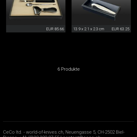
EUR 85.66
13.9 x 2.1 x 2.3 cm
EUR 63.25
6 Produkte
CeCo ltd. - world-of-knives.ch, Neuengasse 5, CH-2502 Biel-