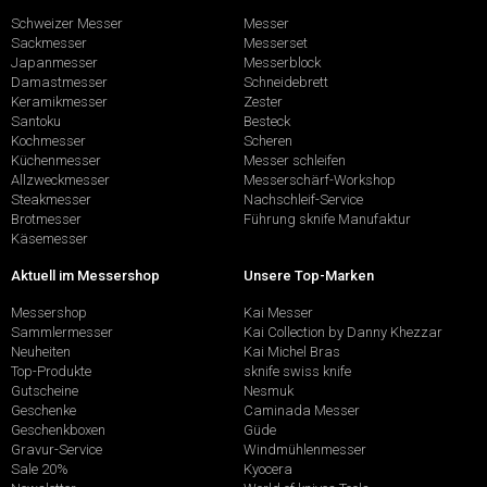
Schweizer Messer
Messer
Sackmesser
Messerset
Japanmesser
Messerblock
Damastmesser
Schneidebrett
Keramikmesser
Zester
Santoku
Besteck
Kochmesser
Scheren
Küchenmesser
Messer schleifen
Allzweckmesser
Messerschärf-Workshop
Steakmesser
Nachschleif-Service
Brotmesser
Führung sknife Manufaktur
Käsemesser
Aktuell im Messershop
Unsere Top-Marken
Messershop
Kai Messer
Sammlermesser
Kai Collection by Danny Khezzar
Neuheiten
Kai Michel Bras
Top-Produkte
sknife swiss knife
Gutscheine
Nesmuk
Geschenke
Caminada Messer
Geschenkboxen
Güde
Gravur-Service
Windmühlenmesser
Sale 20%
Kyocera