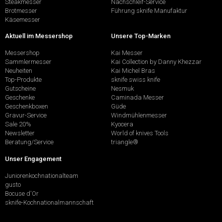
Steakmesser
Nachschleif-Service
Brotmesser
Führung sknife Manufaktur
Käsemesser
Aktuell im Messershop
Unsere Top-Marken
Messershop
Kai Messer
Sammlermesser
Kai Collection by Danny Khezzar
Neuheiten
Kai Michel Bras
Top-Produkte
sknife swiss knife
Gutscheine
Nesmuk
Geschenke
Caminada Messer
Geschenkboxen
Güde
Gravur-Service
Windmühlenmesser
Sale 20%
Kyocera
Newsletter
World of knives Tools
Beratung/Service
triangle®
Unser Engagement
Juniorenkochnationalteam
gusto
Bocuse d'Or
sknife-Kochnationalmannschaft