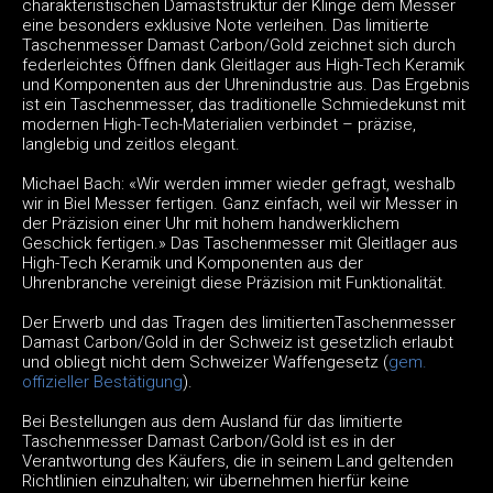
charakteristischen Damaststruktur der Klinge dem Messer
eine besonders exklusive Note verleihen. Das limitierte
Taschenmesser Damast Carbon/Gold zeichnet sich durch
federleichtes Öffnen dank Gleitlager aus High-Tech Keramik
und Komponenten aus der Uhrenindustrie aus. Das Ergebnis
ist ein Taschenmesser, das traditionelle Schmiedekunst mit
modernen High-Tech-Materialien verbindet – präzise,
langlebig und zeitlos elegant.
Michael Bach: «Wir werden immer wieder gefragt, weshalb
wir in Biel Messer fertigen. Ganz einfach, weil wir Messer in
der Präzision einer Uhr mit hohem handwerklichem
Geschick fertigen.» Das Taschenmesser mit Gleitlager aus
High-Tech Keramik und Komponenten aus der
Uhrenbranche vereinigt diese Präzision mit Funktionalität.
Der Erwerb und das Tragen des limitiertenTaschenmesser
Damast Carbon/Gold in der Schweiz ist gesetzlich erlaubt
und obliegt nicht dem Schweizer Waffengesetz (
gem.
offizieller Bestätigung
).
Bei Bestellungen aus dem Ausland für das limitierte
Taschenmesser Damast Carbon/Gold ist es in der
Verantwortung des Käufers, die in seinem Land geltenden
Richtlinien einzuhalten; wir übernehmen hierfür keine