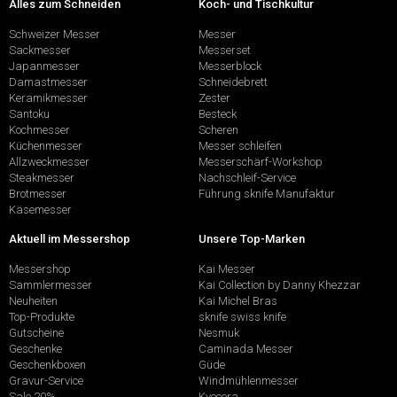
Alles zum Schneiden
Koch- und Tischkultur
Schweizer Messer
Messer
Sackmesser
Messerset
Japanmesser
Messerblock
Damastmesser
Schneidebrett
Keramikmesser
Zester
Santoku
Besteck
Kochmesser
Scheren
Küchenmesser
Messer schleifen
Allzweckmesser
Messerschärf-Workshop
Steakmesser
Nachschleif-Service
Brotmesser
Führung sknife Manufaktur
Käsemesser
Aktuell im Messershop
Unsere Top-Marken
Messershop
Kai Messer
Sammlermesser
Kai Collection by Danny Khezzar
Neuheiten
Kai Michel Bras
Top-Produkte
sknife swiss knife
Gutscheine
Nesmuk
Geschenke
Caminada Messer
Geschenkboxen
Güde
Gravur-Service
Windmühlenmesser
Sale 20%
Kyocera