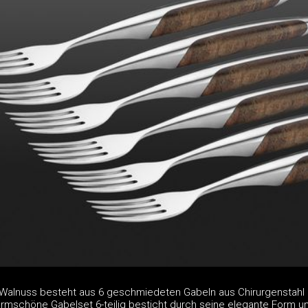
g Walnuss besteht aus 6 geschmiedeten Gabeln aus Chirurgenstah
formschöne Gabelset 6-teilig besticht durch seine elegante Form u