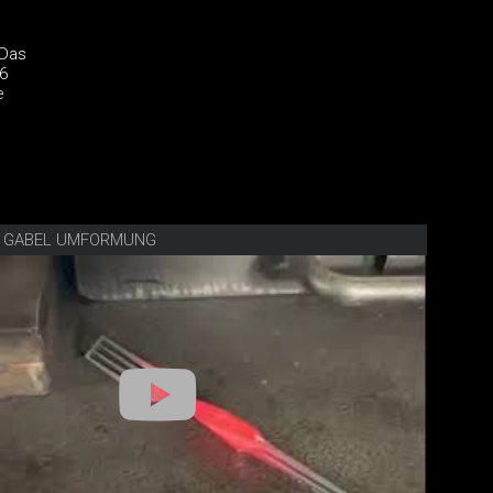
 Das
 6
e
E GABEL UMFORMUNG