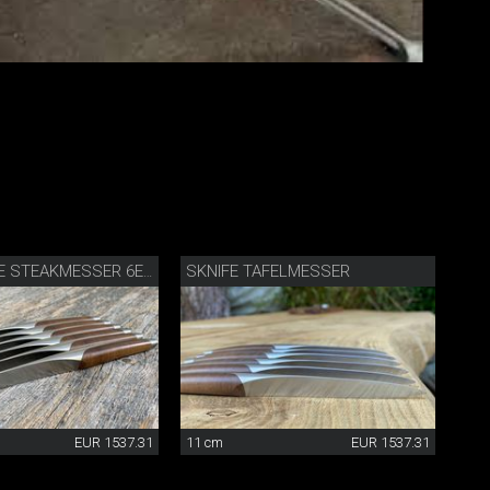
SKNIFE TAFELMESSER
SWISS KNIFE STEAKMESSER 6ER SET
EUR 1537.31
11 cm
EUR 1537.31