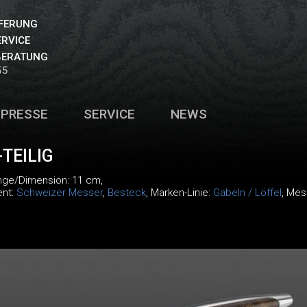
EFERUNG
ERVICE
BERATUNG
55
PRESSE
SERVICE
NEWS
TEILIG
änge/Dimension: 11 cm,
ent:
Schweizer Messer
,
Besteck
, Marken-Linie:
Gabeln / Löffel
, Mes