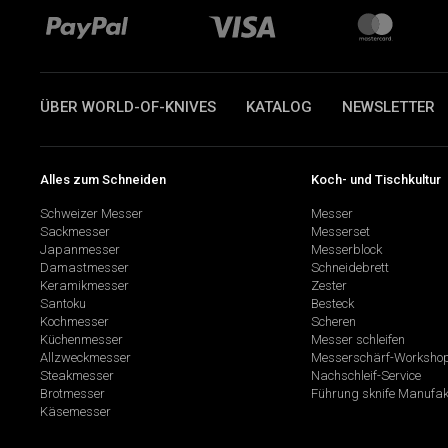
ÜBER WORLD-OF-KNIVES
KATALOG
NEWSLETTER
Alles zum Schneiden
Koch- und Tischkultur
Schweizer Messer
Messer
Sackmesser
Messerset
Japanmesser
Messerblock
Damastmesser
Schneidebrett
Keramikmesser
Zester
Santoku
Besteck
Kochmesser
Scheren
Küchenmesser
Messer schleifen
Allzweckmesser
Messerschärf-Worksho
Steakmesser
Nachschleif-Service
Brotmesser
Führung sknife Manufak
Käsemesser