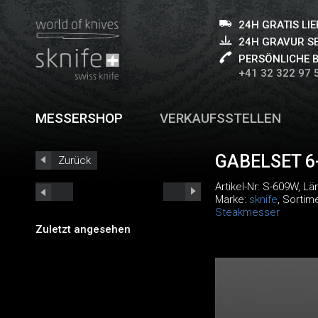
24H GRATIS LI
24H GRAVUR S
PERSÖNLICHE 
+41 32 322 97 
MESSERSHOP
VERKAUFSSTELLEN
GABELSET 6-
Zurück
Artikel-Nr:
S-609W
, L
Marke:
sknife
, Sortim
Steakmesser
Zuletzt angesehen