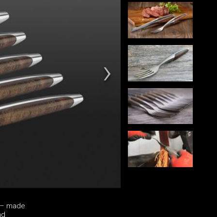
l – made
nd