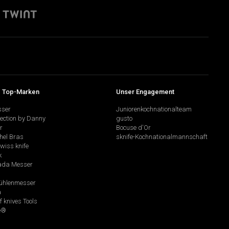
 Top-Marken
Unser Engagement
sser
Juniorenkochnationalteam
lection by Danny
gusto
r
Bocuse d'Or
hel Bras
sknife-Kochnationalmannschaft
swiss knife
k
da Messer
hlenmesser
a
f knives Tools
e®