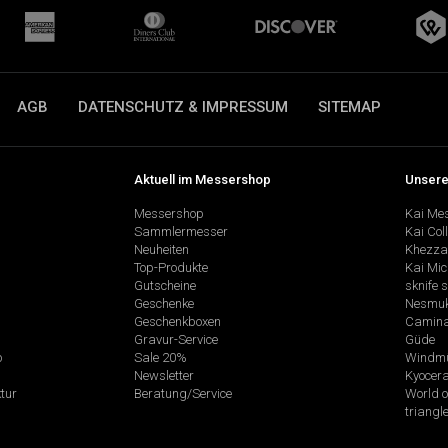
AGB
DATENSCHUTZ & IMPRESSUM
SITEMAP
Aktuell im Messershop
Unsere
Messershop
Kai Me
Sammlermesser
Kai Col
Neuheiten
Khezza
Top-Produkte
Kai Mic
Gutscheine
sknife 
Geschenke
Nesmu
Geschenkboxen
Camina
Gravur-Service
Güde
p
Sale 20%
Windmü
Newsletter
Kyocer
tur
Beratung/Service
World o
triangl