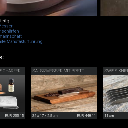
eilig
Messer
 schärfen
lmannschaft
ife Manufakturführung
e:
SALSIZMESSER MIT BRETT
PRÄZISIONSMESSERSCHÄRFER MIT PFLEGESET
EUR 255.15
35 x 17 x 2.5 cm
EUR 448.11
11 cm