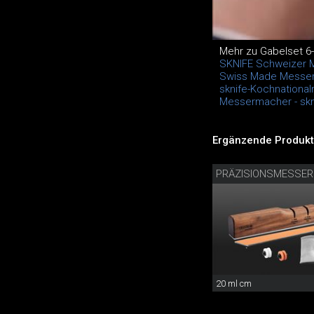
Mehr zu Gabelset 6-t
SKNIFE Schweizer 
Swiss Made Messer
sknife-Kochnationa
Messermacher - skn
Ergänzende Produkt
20 ml cm