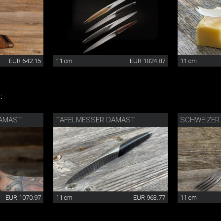
EUR 642.15
11 cm
EUR 1024.87
11 cm
:
AMAST
TAFELMESSER DAMAST
SCHWEIZER
EUR 1070.97
11 cm
EUR 963.77
11 cm