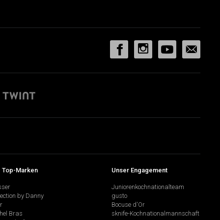
 Top-Marken
Unser Engagement
sser
Juniorenkochnationalteam
lection by Danny
gusto
r
Bocuse d'Or
hel Bras
sknife-Kochnationalmannschaft