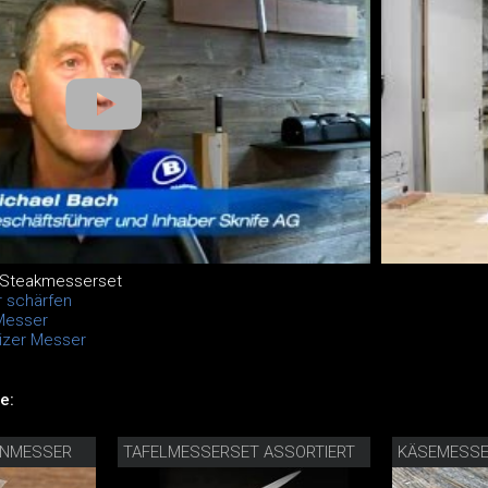
 Steakmesserset
 schärfen
Messer
izer Messer
e:
ENMESSER
TAFELMESSERSET ASSORTIERT
KÄSEMESS