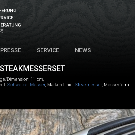
EFERUNG
ERVICE
BERATUNG
55
PRESSE
SERVICE
NEWS
 STEAKMESSERSET
nge/Dimension: 11 cm,
ent:
Schweizer Messer
, Marken-Linie:
Steakmesser
, Messerform: