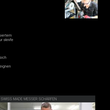
siertem
r sknife
sich
 eignen
E SWISS MADE MESSER SCHÄRFEN