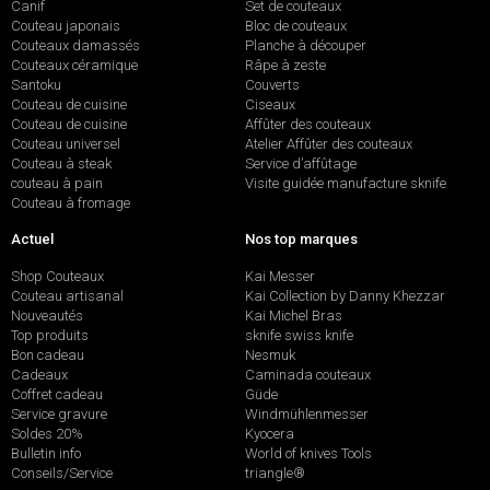
Canif
Set de couteaux
Couteau japonais
Bloc de couteaux
Couteaux damassés
Planche à découper
Couteaux céramique
Râpe à zeste
Santoku
Couverts
Couteau de cuisine
Ciseaux
Couteau de cuisine
Affûter des couteaux
Couteau universel
Atelier Affûter des couteaux
Couteau à steak
Service d’affûtage
couteau à pain
Visite guidée manufacture sknife
Couteau à fromage
Actuel
Nos top marques
Shop Couteaux
Kai Messer
Couteau artisanal
Kai Collection by Danny Khezzar
Nouveautés
Kai Michel Bras
Top produits
sknife swiss knife
Bon cadeau
Nesmuk
Cadeaux
Caminada couteaux
Coffret cadeau
Güde
Service gravure
Windmühlenmesser
Soldes 20%
Kyocera
Bulletin info
World of knives Tools
Conseils/Service
triangle®