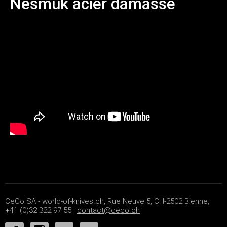
Nesmuk acier damassé
CeCo SA - world-of-knives.ch, Rue Neuve 5, CH-2502 Bienne,
+41 (0)32 322 97 55 |
contact@ceco.ch