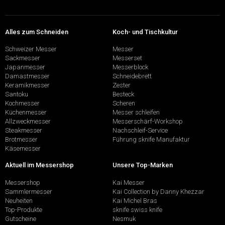
Alles zum Schneiden
Koch- und Tischkultur
Schweizer Messer
Messer
Sackmesser
Messerset
Japanmesser
Messerblock
Damastmesser
Schneidebrett
Keramikmesser
Zester
Santoku
Besteck
Kochmesser
Scheren
Küchenmesser
Messer schleifen
Allzweckmesser
Messerschärf-Workshop
Steakmesser
Nachschleif-Service
Brotmesser
Führung sknife Manufaktur
Käsemesser
Aktuell im Messershop
Unsere Top-Marken
Messershop
Kai Messer
Sammlermesser
Kai Collection by Danny Khezzar
Neuheiten
Kai Michel Bras
Top-Produkte
sknife swiss knife
Gutscheine
Nesmuk