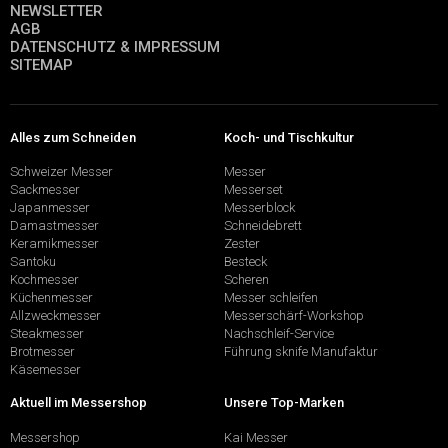
NEWSLETTER
AGB
DATENSCHUTZ & IMPRESSUM
SITEMAP
Alles zum Schneiden
Koch- und Tischkultur
Schweizer Messer
Messer
Sackmesser
Messerset
Japanmesser
Messerblock
Damastmesser
Schneidebrett
Keramikmesser
Zester
Santoku
Besteck
Kochmesser
Scheren
Küchenmesser
Messer schleifen
Allzweckmesser
Messerschärf-Workshop
Steakmesser
Nachschleif-Service
Brotmesser
Führung sknife Manufaktur
Käsemesser
Aktuell im Messershop
Unsere Top-Marken
Messershop
Kai Messer