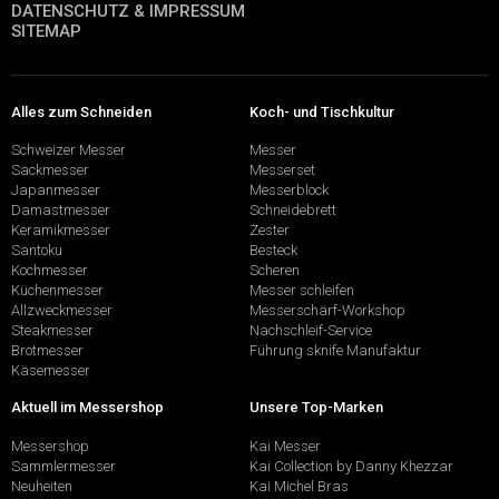
DATENSCHUTZ & IMPRESSUM
SITEMAP
Alles zum Schneiden
Koch- und Tischkultur
Schweizer Messer
Messer
Sackmesser
Messerset
Japanmesser
Messerblock
Damastmesser
Schneidebrett
Keramikmesser
Zester
Santoku
Besteck
Kochmesser
Scheren
Küchenmesser
Messer schleifen
Allzweckmesser
Messerschärf-Workshop
Steakmesser
Nachschleif-Service
Brotmesser
Führung sknife Manufaktur
Käsemesser
Aktuell im Messershop
Unsere Top-Marken
Messershop
Kai Messer
Sammlermesser
Kai Collection by Danny Khezzar
Neuheiten
Kai Michel Bras