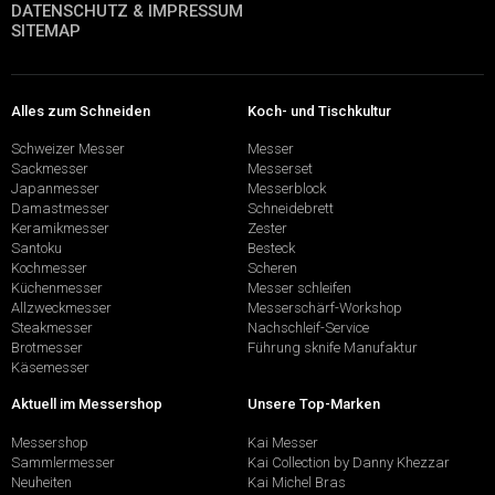
DATENSCHUTZ & IMPRESSUM
SITEMAP
Alles zum Schneiden
Koch- und Tischkultur
Schweizer Messer
Messer
Sackmesser
Messerset
Japanmesser
Messerblock
Damastmesser
Schneidebrett
Keramikmesser
Zester
Santoku
Besteck
Kochmesser
Scheren
Küchenmesser
Messer schleifen
Allzweckmesser
Messerschärf-Workshop
Steakmesser
Nachschleif-Service
Brotmesser
Führung sknife Manufaktur
Käsemesser
Aktuell im Messershop
Unsere Top-Marken
Messershop
Kai Messer
Sammlermesser
Kai Collection by Danny Khezzar
Neuheiten
Kai Michel Bras