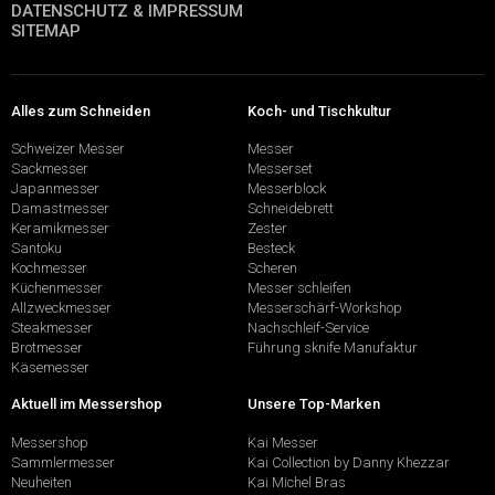
DATENSCHUTZ & IMPRESSUM
SITEMAP
Alles zum Schneiden
Koch- und Tischkultur
Schweizer Messer
Messer
Sackmesser
Messerset
Japanmesser
Messerblock
Damastmesser
Schneidebrett
Keramikmesser
Zester
Santoku
Besteck
Kochmesser
Scheren
Küchenmesser
Messer schleifen
Allzweckmesser
Messerschärf-Workshop
Steakmesser
Nachschleif-Service
Brotmesser
Führung sknife Manufaktur
Käsemesser
Aktuell im Messershop
Unsere Top-Marken
Messershop
Kai Messer
Sammlermesser
Kai Collection by Danny Khezzar
Neuheiten
Kai Michel Bras