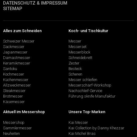
DATENSCHUTZ & IMPRESSUM
SITEMAP
Alles zum Schneiden
Koch- und Tischkultur
Schweizer Messer
Messer
Sackmesser
Messerset
Japanmesser
Messerblock
Damastmesser
Schneidebrett
Keramikmesser
Zester
Santoku
Besteck
Kochmesser
Scheren
Küchenmesser
Messer schleifen
Allzweckmesser
Messerschärf-Workshop
Steakmesser
Nachschleif-Service
Brotmesser
Führung sknife Manufaktur
Käsemesser
Aktuell im Messershop
Unsere Top-Marken
Messershop
Kai Messer
Sammlermesser
Kai Collection by Danny Khezzar
Neuheiten
Kai Michel Bras