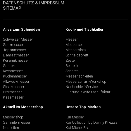
DATENSCHUTZ & IMPRESSUM
SITEMAP
Alles zum Schneiden
Koch- und Tischkultur
Schweizer Messer
Messer
Sackmesser
Messerset
Japanmesser
Messerblock
Damastmesser
Schneidebrett
Keramikmesser
Zester
Santoku
Besteck
Kochmesser
Scheren
Küchenmesser
Messer schleifen
Allzweckmesser
Messerschärf-Workshop
Steakmesser
Nachschleif-Service
Brotmesser
Führung sknife Manufaktur
Käsemesser
Aktuell im Messershop
Unsere Top-Marken
Messershop
Kai Messer
Sammlermesser
Kai Collection by Danny Khezzar
Neuheiten
Kai Michel Bras