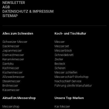
NEWSLETTER
AGB
DATENSCHUTZ & IMPRESSUM
SITEMAP
Alles zum Schneiden
Koch- und Tischkultur
Schweizer Messer
Messer
Sackmesser
Messerset
Japanmesser
Messerblock
Damastmesser
Schneidebrett
Keramikmesser
Zester
Santoku
Besteck
Kochmesser
Scheren
Küchenmesser
Messer schleifen
Allzweckmesser
Messerschärf-Workshop
Steakmesser
Nachschleif-Service
Brotmesser
Führung sknife Manufaktur
Käsemesser
Aktuell im Messershop
Unsere Top-Marken
Messershop
Kai Messer