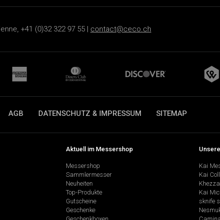
ienne, +41 (0)32 322 97 55 |
contact@ceco.ch
AGB
DATENSCHUTZ & IMPRESSUM
SITEMAP
Aktuell im Messershop
Unsere
Messershop
Kai Me
Sammlermesser
Kai Col
Neuheiten
Khezza
Top-Produkte
Kai Mic
Gutscheine
sknife 
Geschenke
Nesmu
Geschenkboxen
Camina