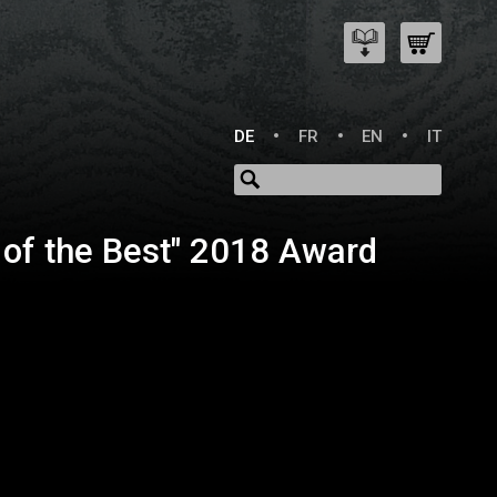
DE
FR
EN
IT
t of the Best" 2018 Award