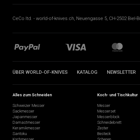
CeCo ltd. - world-of-knives.ch, Neuengasse 5, CH-2502 Biel-B
ÜBER WORLD-OF-KNIVES
KATALOG
NEWSLETTER
Alles zum Schneiden
Koch- und Tischkultur
Schweizer Messer
Messer
Sackmesser
Messerset
Japanmesser
Messerblock
Damastmesser
Schneidebrett
Keramikmesser
Zester
Santoku
Besteck
Kochmesser
Scheren