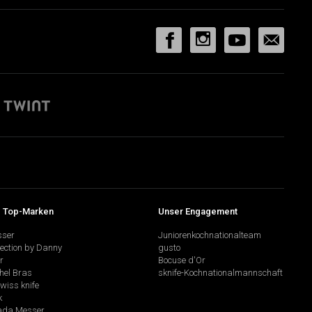
 Top-Marken
Unser Engagement
sser
Juniorenkochnationalteam
lection by Danny
gusto
r
Bocuse d'Or
hel Bras
sknife-Kochnationalmannschaft
swiss knife
k
da Messer