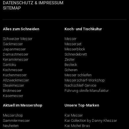
DATENSCHUTZ & IMPRESSUM
SITEMAP
Alles zum Schneiden
Koch- und Tischkultur
Schweizer Messer
Messer
Sackmesser
Messerset
Japanmesser
Messerblock
Damastmesser
Schneidebrett
Keramikmesser
Zester
Santoku
Besteck
Kochmesser
Scheren
Küchenmesser
Messer schleifen
Allzweckmesser
Messerschärf-Workshop
Steakmesser
Nachschleif-Service
Brotmesser
Führung sknife Manufaktur
Käsemesser
Aktuell im Messershop
Unsere Top-Marken
Messershop
Kai Messer
Sammlermesser
Kai Collection by Danny Khezzar
Neuheiten
Kai Michel Bras