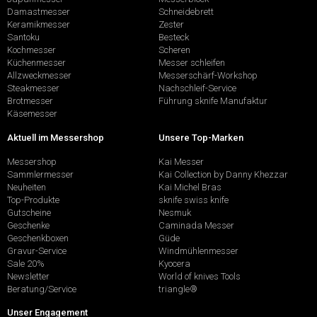
Damastmesser
Schneidebrett
Keramikmesser
Zester
Santoku
Besteck
Kochmesser
Scheren
Küchenmesser
Messer schleifen
Allzweckmesser
Messerschärf-Workshop
Steakmesser
Nachschleif-Service
Brotmesser
Führung sknife Manufaktur
Käsemesser
Aktuell im Messershop
Unsere Top-Marken
Messershop
Kai Messer
Sammlermesser
Kai Collection by Danny Khezzar
Neuheiten
Kai Michel Bras
Top-Produkte
sknife swiss knife
Gutscheine
Nesmuk
Geschenke
Caminada Messer
Geschenkboxen
Güde
Gravur-Service
Windmühlenmesser
Sale 20%
Kyocera
Newsletter
World of knives Tools
Beratung/Service
triangle®
Unser Engagement