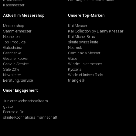
Käsemesser
Aktuell im Messershop
Unsere Top-Marken
Messershop
Kai Messer
Sammlermesser
Kai Collection by Danny Khezzar
Neuheiten
Kai Michel Bras
Top-Produkte
sknife swiss knife
Gutscheine
Nesmuk
Geschenke
Caminada Messer
Geschenkboxen
Güde
Gravur-Service
Windmühlenmesser
Sale 20%
Kyocera
Newsletter
World of knives Tools
Beratung/Service
triangle®
Unser Engagement
Juniorenkochnationalteam
gusto
Bocuse d'Or
sknife-Kochnationalmannschaft