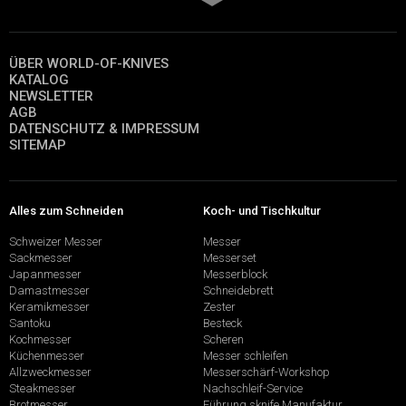
ÜBER WORLD-OF-KNIVES
KATALOG
NEWSLETTER
AGB
DATENSCHUTZ & IMPRESSUM
SITEMAP
Alles zum Schneiden
Koch- und Tischkultur
Schweizer Messer
Messer
Sackmesser
Messerset
Japanmesser
Messerblock
Damastmesser
Schneidebrett
Keramikmesser
Zester
Santoku
Besteck
Kochmesser
Scheren
Küchenmesser
Messer schleifen
Allzweckmesser
Messerschärf-Workshop
Steakmesser
Nachschleif-Service
Brotmesser
Führung sknife Manufaktur