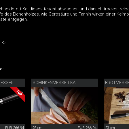
hneidbrett Kai dieses feucht abwischen und danach trocken reib
ffe des Eichenholzes, wie Gerbsäure und Tannin wirken einer Keimb
este entgegen.
 Kai
e:
MESSER
SCHINKENMESSER KAI
BROTMESS
EUR 266.94
23 cm
EUR 266.94
23 cm