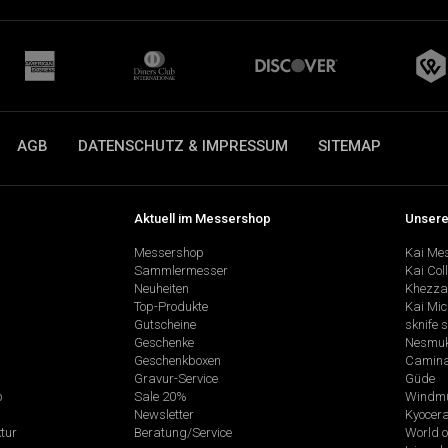
AGB
DATENSCHUTZ & IMPRESSUM
SITEMAP
Aktuell im Messershop
Unsere
Messershop
Kai Me
Sammlermesser
Kai Col
Neuheiten
Khezza
Top-Produkte
Kai Mic
Gutscheine
sknife 
Geschenke
Nesmu
Geschenkboxen
Camina
Gravur-Service
Güde
p
Sale 20%
Windmü
Newsletter
Kyocer
tur
Beratung/Service
World o