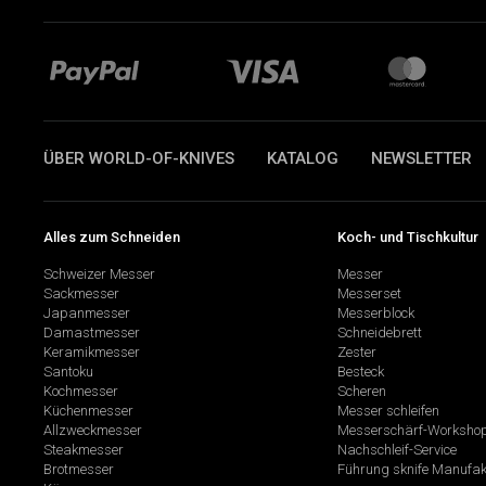
ÜBER WORLD-OF-KNIVES
KATALOG
NEWSLETTER
Alles zum Schneiden
Koch- und Tischkultur
Schweizer Messer
Messer
Sackmesser
Messerset
Japanmesser
Messerblock
Damastmesser
Schneidebrett
Keramikmesser
Zester
Santoku
Besteck
Kochmesser
Scheren
Küchenmesser
Messer schleifen
Allzweckmesser
Messerschärf-Worksho
Steakmesser
Nachschleif-Service
Brotmesser
Führung sknife Manufak