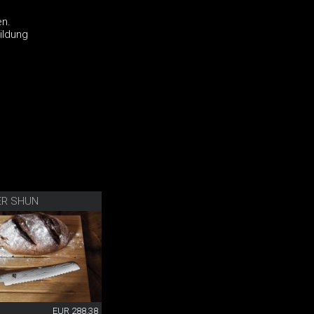
en.
ildung
ER SHUN
EUR 288.38