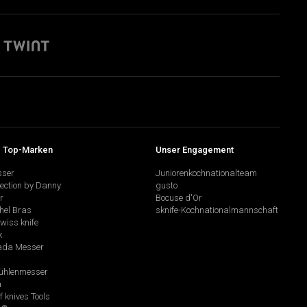
 Top-Marken
Unser Engagement
sser
Juniorenkochnationalteam
lection by Danny
gusto
r
Bocuse d'Or
hel Bras
sknife-Kochnationalmannschaft
swiss knife
k
da Messer
hlenmesser
a
f knives Tools