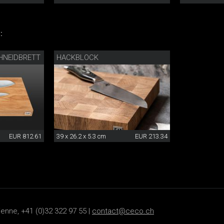
:
HNEIDBRETT
HACKBLOCK
EUR 812.61
39 x 26.2 x 5.3 cm
EUR 213.34
ienne, +41 (0)32 322 97 55 |
contact@ceco.ch