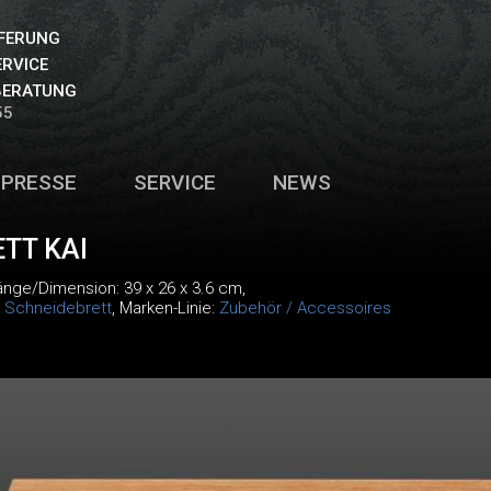
EFERUNG
ERVICE
BERATUNG
55
PRESSE
SERVICE
NEWS
TT KAI
Länge/Dimension: 39 x 26 x 3.6 cm,
:
Schneidebrett
, Marken-Linie:
Zubehör / Accessoires