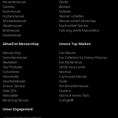
Keramikmesser
Zester
Santoku
Besteck
Kochmesser
Scheren
Küchenmesser
Messer schleifen
Allzweckmesser
Messerschärf-Workshop
Steakmesser
Nachschleif-Service
Brotmesser
Führung sknife Manufaktur
Käsemesser
Aktuell im Messershop
Unsere Top-Marken
Messershop
Kai Messer
Sammlermesser
Kai Collection by Danny Khezzar
Neuheiten
Kai Michel Bras
Top-Produkte
sknife swiss knife
Gutscheine
Nesmuk
Geschenke
Caminada Messer
Geschenkboxen
Güde
Gravur-Service
Windmühlenmesser
Sale 20%
Kyocera
Newsletter
World of knives Tools
Beratung/Service
triangle®
Unser Engagement