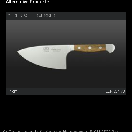
Alternative Produkte:
GÜDE KRÄUTERMESSER
14 cm
EUR 234.78
CeCo ltd. - world-of-knives.ch, Neuengasse 5, CH-2502 Biel-