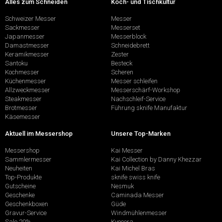
Alles zum Schneiden
Koch- und Tischkultur
Schweizer Messer
Messer
Sackmesser
Messerset
Japanmesser
Messerblock
Damastmesser
Schneidebrett
Keramikmesser
Zester
Santoku
Besteck
Kochmesser
Scheren
Küchenmesser
Messer schleifen
Allzweckmesser
Messerschärf-Workshop
Steakmesser
Nachschleif-Service
Brotmesser
Führung sknife Manufaktur
Käsemesser
Aktuell im Messershop
Unsere Top-Marken
Messershop
Kai Messer
Sammlermesser
Kai Collection by Danny Khezzar
Neuheiten
Kai Michel Bras
Top-Produkte
sknife swiss knife
Gutscheine
Nesmuk
Geschenke
Caminada Messer
Geschenkboxen
Güde
Gravur-Service
Windmühlenmesser
Sale 20%
Kyocera