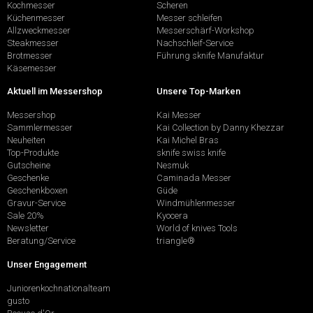
Kochmesser
Scheren
Küchenmesser
Messer schleifen
Allzweckmesser
Messerschärf-Workshop
Steakmesser
Nachschleif-Service
Brotmesser
Führung sknife Manufaktur
Käsemesser
Aktuell im Messershop
Unsere Top-Marken
Messershop
Kai Messer
Sammlermesser
Kai Collection by Danny Khezzar
Neuheiten
Kai Michel Bras
Top-Produkte
sknife swiss knife
Gutscheine
Nesmuk
Geschenke
Caminada Messer
Geschenkboxen
Güde
Gravur-Service
Windmühlenmesser
Sale 20%
Kyocera
Newsletter
World of knives Tools
Beratung/Service
triangle®
Unser Engagement
Juniorenkochnationalteam
gusto