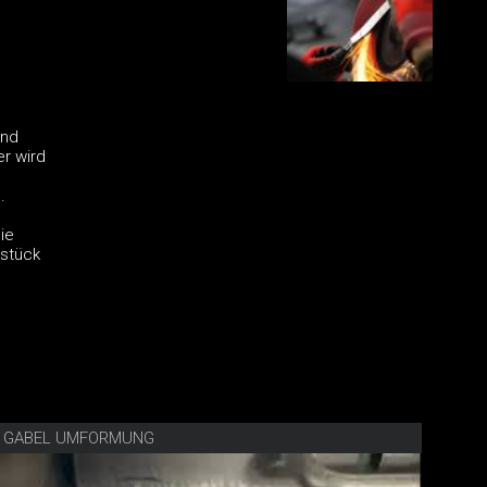
and
r wird
.
ie
stück
E GABEL UMFORMUNG