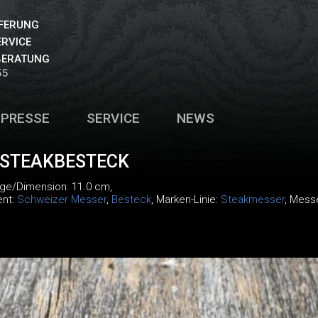
EFERUNG
ERVICE
BERATUNG
55
PRESSE
SERVICE
NEWS
 STEAKBESTECK
nge/Dimension: 11.0 cm,
ent:
Schweizer Messer
,
Besteck
, Marken-Linie:
Steakmesser
, Mess