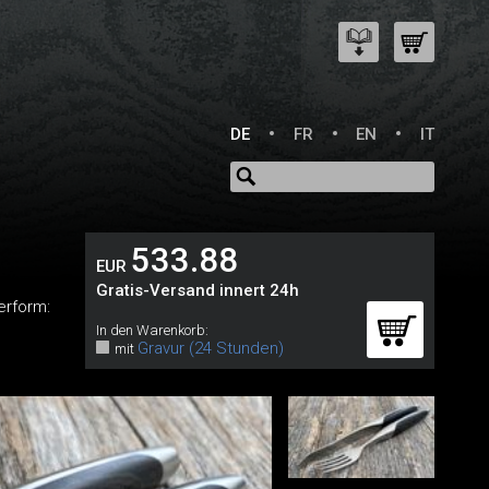
DE
FR
EN
IT
533.88
EUR
Gratis-Versand innert 24h
erform:
In den Warenkorb:
Gravur (24 Stunden)
mit