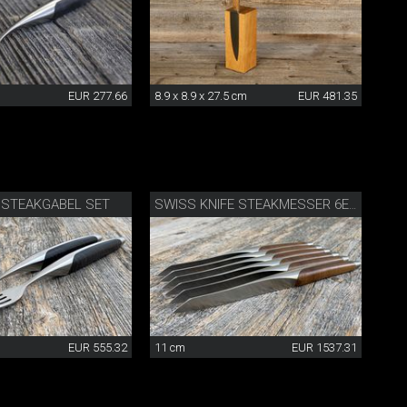
EUR 277.66
8.9 x 8.9 x 27.5 cm
EUR 481.35
 STEAKGABEL SET
SWISS KNIFE STEAKMESSER 6ER SET
EUR 555.32
11 cm
EUR 1537.31