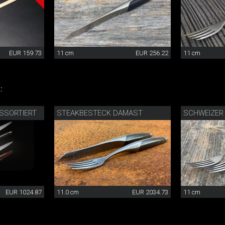
EUR 159.73
11 cm
EUR 256.22
11 cm
:
SSORTIERT
STEAKBESTECK DAMAST
SCHWEIZER
EUR 1024.87
11.0 cm
EUR 2034.73
11 cm