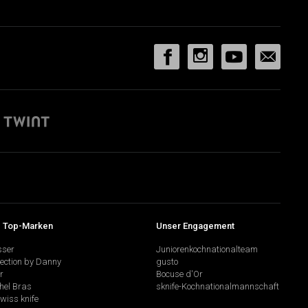
 Top-Marken
Unser Engagement
sser
Juniorenkochnationalteam
lection by Danny
gusto
r
Bocuse d'Or
hel Bras
sknife-Kochnationalmannschaft
swiss knife