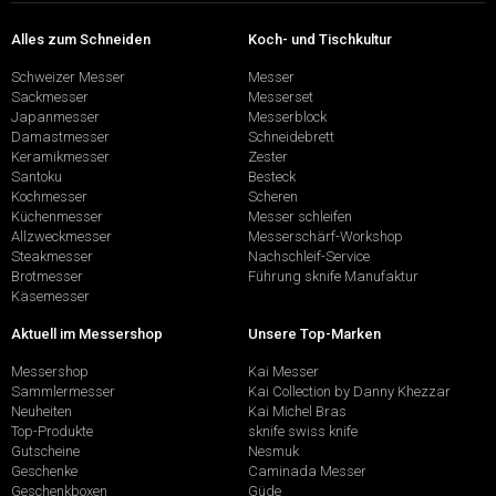
Alles zum Schneiden
Koch- und Tischkultur
Schweizer Messer
Messer
Sackmesser
Messerset
Japanmesser
Messerblock
Damastmesser
Schneidebrett
Keramikmesser
Zester
Santoku
Besteck
Kochmesser
Scheren
Küchenmesser
Messer schleifen
Allzweckmesser
Messerschärf-Workshop
Steakmesser
Nachschleif-Service
Brotmesser
Führung sknife Manufaktur
Käsemesser
Aktuell im Messershop
Unsere Top-Marken
Messershop
Kai Messer
Sammlermesser
Kai Collection by Danny Khezzar
Neuheiten
Kai Michel Bras
Top-Produkte
sknife swiss knife
Gutscheine
Nesmuk
Geschenke
Caminada Messer
Geschenkboxen
Güde