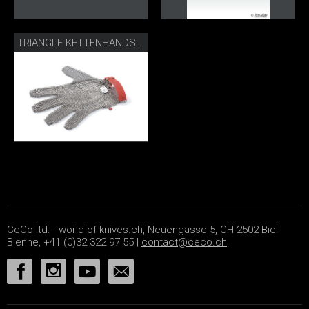
TRIANGLE KETTENHANDSCHUH
CeCo ltd. - world-of-knives.ch, Neuengasse 5, CH-2502 Biel-
Bienne, +41 (0)32 322 97 55 |
contact@ceco.ch