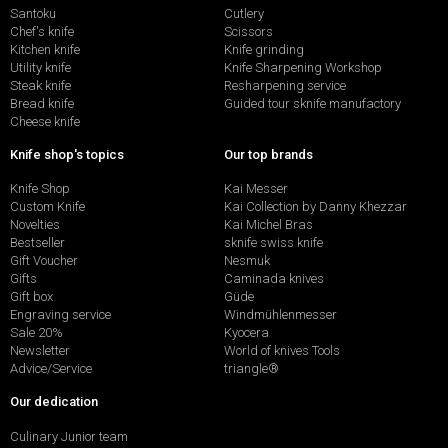
Santoku
Cutlery
Chef's knife
Scissors
Kitchen knife
Knife grinding
Utility knife
Knife Sharpening Workshop
Steak knife
Resharpening service
Bread knife
Guided tour sknife manufactory
Cheese knife
Knife shop's topics
Our top brands
Knife Shop
Kai Messer
Custom Knife
Kai Collection by Danny Khezzar
Novelties
Kai Michel Bras
Bestseller
sknife swiss knife
Gift Voucher
Nesmuk
Gifts
Caminada knives
Gift box
Güde
Engraving service
Windmühlenmesser
Sale 20%
Kyocera
Newsletter
World of knives Tools
Advice/Service
triangle®
Our dedication
Culinary Junior team