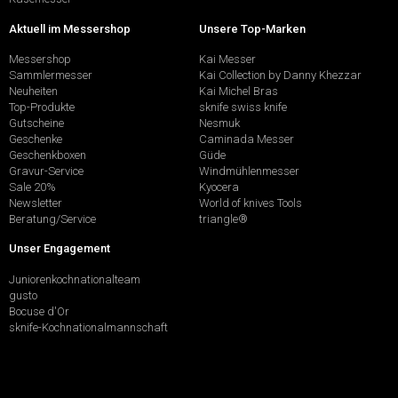
Aktuell im Messershop
Unsere Top-Marken
Messershop
Kai Messer
Sammlermesser
Kai Collection by Danny Khezzar
Neuheiten
Kai Michel Bras
Top-Produkte
sknife swiss knife
Gutscheine
Nesmuk
Geschenke
Caminada Messer
Geschenkboxen
Güde
Gravur-Service
Windmühlenmesser
Sale 20%
Kyocera
Newsletter
World of knives Tools
Beratung/Service
triangle®
Unser Engagement
Juniorenkochnationalteam
gusto
Bocuse d'Or
sknife-Kochnationalmannschaft