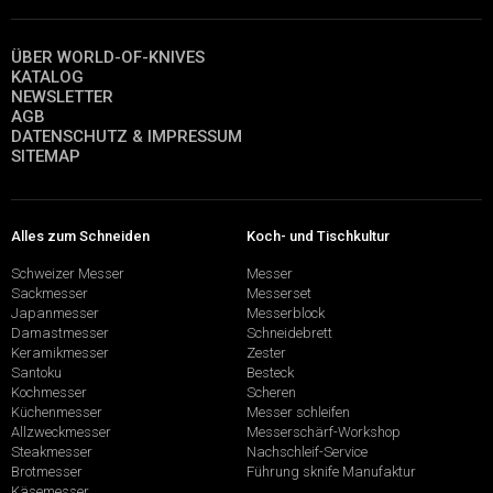
ÜBER WORLD-OF-KNIVES
KATALOG
NEWSLETTER
AGB
DATENSCHUTZ & IMPRESSUM
SITEMAP
Alles zum Schneiden
Koch- und Tischkultur
Schweizer Messer
Messer
Sackmesser
Messerset
Japanmesser
Messerblock
Damastmesser
Schneidebrett
Keramikmesser
Zester
Santoku
Besteck
Kochmesser
Scheren
Küchenmesser
Messer schleifen
Allzweckmesser
Messerschärf-Workshop
Steakmesser
Nachschleif-Service
Brotmesser
Führung sknife Manufaktur
Käsemesser