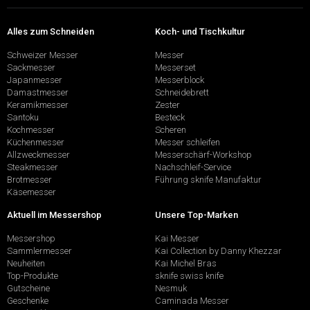
Alles zum Schneiden
Koch- und Tischkultur
Schweizer Messer
Messer
Sackmesser
Messerset
Japanmesser
Messerblock
Damastmesser
Schneidebrett
Keramikmesser
Zester
Santoku
Besteck
Kochmesser
Scheren
Küchenmesser
Messer schleifen
Allzweckmesser
Messerschärf-Workshop
Steakmesser
Nachschleif-Service
Brotmesser
Führung sknife Manufaktur
Käsemesser
Aktuell im Messershop
Unsere Top-Marken
Messershop
Kai Messer
Sammlermesser
Kai Collection by Danny Khezzar
Neuheiten
Kai Michel Bras
Top-Produkte
sknife swiss knife
Gutscheine
Nesmuk
Geschenke
Caminada Messer