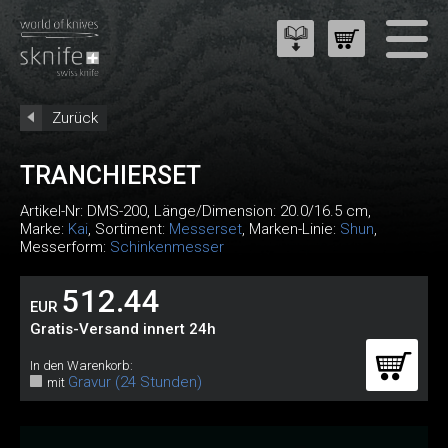
Zurück
TRANCHIERSET
Artikel-Nr:
DMS-200
, Länge/Dimension: 20.0/16.5 cm,
Marke:
Kai
, Sortiment:
Messerset
, Marken-Linie:
Shun
,
Messerform:
Schinkenmesser
512.44
EUR
Gratis-Versand innert 24h
In den Warenkorb:
Gravur (24 Stunden)
mit