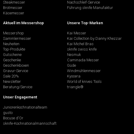
Steakmesser
Nachschleif-Service
Brotmesser
Führung sknife Manufaktur
Käsemesser
Aktuell im Messershop
Unsere Top-Marken
Messershop
Kai Messer
Sammlermesser
Kai Collection by Danny Khezzar
Neuheiten
Kai Michel Bras
Top-Produkte
sknife swiss knife
Gutscheine
Nesmuk
Geschenke
Caminada Messer
Geschenkboxen
Güde
Gravur-Service
Windmühlenmesser
Sale 20%
Kyocera
Newsletter
World of knives Tools
Beratung/Service
triangle®
Unser Engagement
Juniorenkochnationalteam
gusto
Bocuse d'Or
sknife-Kochnationalmannschaft