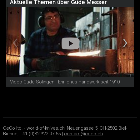
Aktuelle Themen über Güde Messer
Video Güde Solingen - Ehrliches Handwerk seit 1910
V
CeCo ltd. - world-of-knives.ch, Neuengasse 5, CH-2502 Biel-
Bienne, +41 (0)32 322 97 55 |
contact@ceco.ch