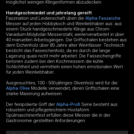
möglichst wenigen Klingenformen abzudecken.
Handgeschmiedet und jahrelang gereift
Faszination und Leidenschaft üben die
Alpha Fasseiche
Messer auf jeden Hobbykoch und Weinliebhaber aus: aus
einem Stück handgeschmiedete Klinge aus Chrom-
Vanadium-Molybdän Messerstahl, weiterverarbeitet in über
40 manuellen Arbeitsgängen. Die Griffschalen bestehen aus
dem Eichenholz über 80 Jahre alter Weinfässer. Technisch
besticht das Fasseichenholz, da es durch die lange
Lagerung quasi nicht mehr arbeitet. Die Fasseichengriffe
betonen zudem bei den Kochmessern die kühle
Schlichtheit und vermitteln einen hohen emotionalen Wert
für jeden Weinliebhaber.
Ausgesuchtes, 100 - 500-jähriges Olivenholz wird für die
Alpha Olive
Modelle verwendet, deren Griffschalen eine
starke Maserung aufweisen.
Der feinpolierte Griff der
Alpha-Profi
Serie besteht aus
robustem und pflegeleichtem Hostaform.
Spülmaschinenfest erfüllen diese Messer die in der
Gastronomie gestellten Anforderungen.