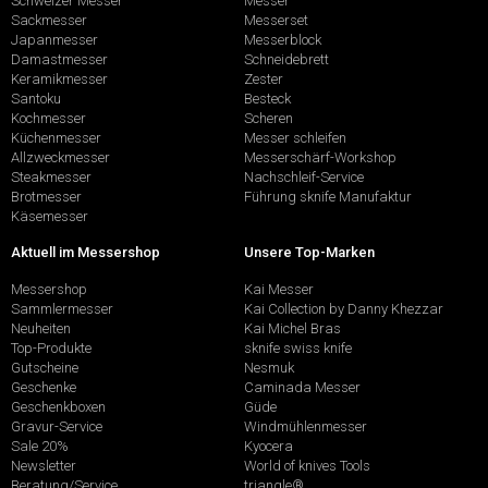
Schweizer Messer
Messer
Sackmesser
Messerset
Japanmesser
Messerblock
Damastmesser
Schneidebrett
Keramikmesser
Zester
Santoku
Besteck
Kochmesser
Scheren
Küchenmesser
Messer schleifen
Allzweckmesser
Messerschärf-Workshop
Steakmesser
Nachschleif-Service
Brotmesser
Führung sknife Manufaktur
Käsemesser
Aktuell im Messershop
Unsere Top-Marken
Messershop
Kai Messer
Sammlermesser
Kai Collection by Danny Khezzar
Neuheiten
Kai Michel Bras
Top-Produkte
sknife swiss knife
Gutscheine
Nesmuk
Geschenke
Caminada Messer
Geschenkboxen
Güde
Gravur-Service
Windmühlenmesser
Sale 20%
Kyocera
Newsletter
World of knives Tools
Beratung/Service
triangle®