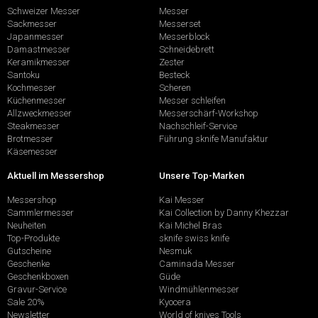
Schweizer Messer
Messer
Sackmesser
Messerset
Japanmesser
Messerblock
Damastmesser
Schneidebrett
Keramikmesser
Zester
Santoku
Besteck
Kochmesser
Scheren
Küchenmesser
Messer schleifen
Allzweckmesser
Messerschärf-Workshop
Steakmesser
Nachschleif-Service
Brotmesser
Führung sknife Manufaktur
Käsemesser
Aktuell im Messershop
Unsere Top-Marken
Messershop
Kai Messer
Sammlermesser
Kai Collection by Danny Khezzar
Neuheiten
Kai Michel Bras
Top-Produkte
sknife swiss knife
Gutscheine
Nesmuk
Geschenke
Caminada Messer
Geschenkboxen
Güde
Gravur-Service
Windmühlenmesser
Sale 20%
Kyocera
Newsletter
World of knives Tools