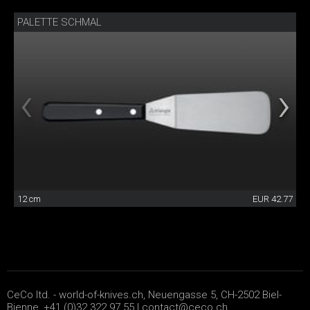
PALETTE SCHMAL
12 cm
EUR 42.77
CeCo ltd. - world-of-knives.ch, Neuengasse 5, CH-2502 Biel-
Bienne, +41 (0)32 322 97 55 |
contact@ceco.ch