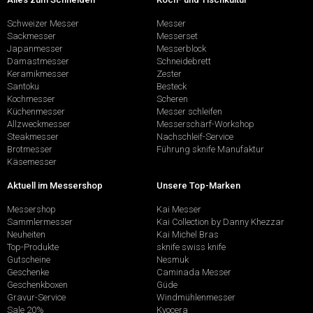
Schweizer Messer
Messer
Sackmesser
Messerset
Japanmesser
Messerblock
Damastmesser
Schneidebrett
Keramikmesser
Zester
Santoku
Besteck
Kochmesser
Scheren
Küchenmesser
Messer schleifen
Allzweckmesser
Messerschärf-Workshop
Steakmesser
Nachschleif-Service
Brotmesser
Führung sknife Manufaktur
Käsemesser
Aktuell im Messershop
Unsere Top-Marken
Messershop
Kai Messer
Sammlermesser
Kai Collection by Danny Khezzar
Neuheiten
Kai Michel Bras
Top-Produkte
sknife swiss knife
Gutscheine
Nesmuk
Geschenke
Caminada Messer
Geschenkboxen
Güde
Gravur-Service
Windmühlenmesser
Sale 20%
Kyocera