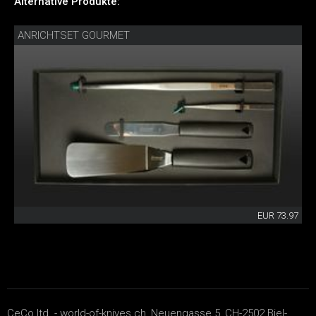
Alternative Produkte:
ANRICHTSET GOURMET
EUR 73.97
CeCo ltd. - world-of-knives.ch, Neuengasse 5, CH-2502 Biel-