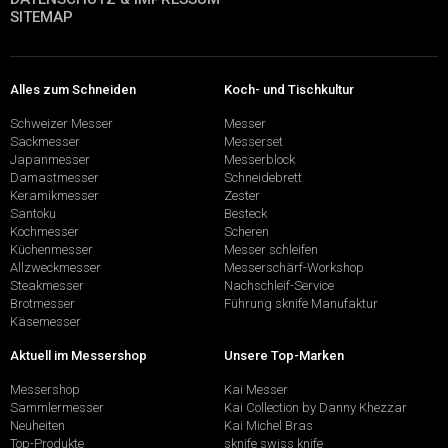
SITEMAP
Alles zum Schneiden
Koch- und Tischkultur
Schweizer Messer
Messer
Sackmesser
Messerset
Japanmesser
Messerblock
Damastmesser
Schneidebrett
Keramikmesser
Zester
Santoku
Besteck
Kochmesser
Scheren
Küchenmesser
Messer schleifen
Allzweckmesser
Messerschärf-Workshop
Steakmesser
Nachschleif-Service
Brotmesser
Führung sknife Manufaktur
Käsemesser
Aktuell im Messershop
Unsere Top-Marken
Messershop
Kai Messer
Sammlermesser
Kai Collection by Danny Khezzar
Neuheiten
Kai Michel Bras
Top-Produkte
sknife swiss knife