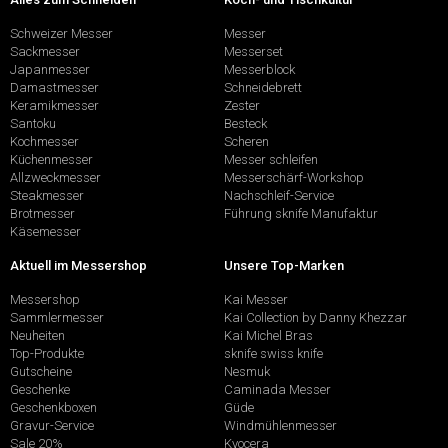
Schweizer Messer
Messer
Sackmesser
Messerset
Japanmesser
Messerblock
Damastmesser
Schneidebrett
Keramikmesser
Zester
Santoku
Besteck
Kochmesser
Scheren
Küchenmesser
Messer schleifen
Allzweckmesser
Messerschärf-Workshop
Steakmesser
Nachschleif-Service
Brotmesser
Führung sknife Manufaktur
Käsemesser
Aktuell im Messershop
Unsere Top-Marken
Messershop
Kai Messer
Sammlermesser
Kai Collection by Danny Khezzar
Neuheiten
Kai Michel Bras
Top-Produkte
sknife swiss knife
Gutscheine
Nesmuk
Geschenke
Caminada Messer
Geschenkboxen
Güde
Gravur-Service
Windmühlenmesser
Sale 20%
Kyocera