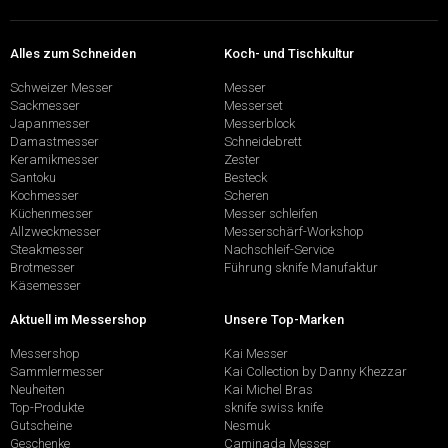
Alles zum Schneiden
Koch- und Tischkultur
Schweizer Messer
Messer
Sackmesser
Messerset
Japanmesser
Messerblock
Damastmesser
Schneidebrett
Keramikmesser
Zester
Santoku
Besteck
Kochmesser
Scheren
Küchenmesser
Messer schleifen
Allzweckmesser
Messerschärf-Workshop
Steakmesser
Nachschleif-Service
Brotmesser
Führung sknife Manufaktur
Käsemesser
Aktuell im Messershop
Unsere Top-Marken
Messershop
Kai Messer
Sammlermesser
Kai Collection by Danny Khezzar
Neuheiten
Kai Michel Bras
Top-Produkte
sknife swiss knife
Gutscheine
Nesmuk
Geschenke
Caminada Messer