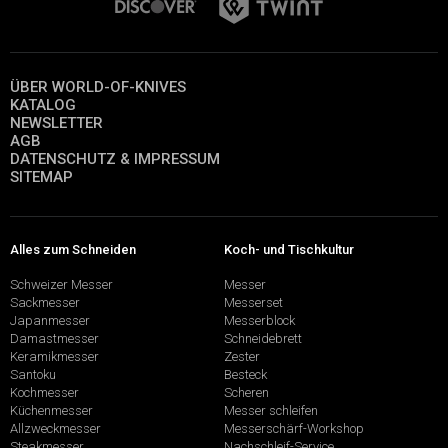
ÜBER WORLD-OF-KNIVES
KATALOG
NEWSLETTER
AGB
DATENSCHUTZ & IMPRESSUM
SITEMAP
Alles zum Schneiden
Koch- und Tischkultur
Schweizer Messer
Messer
Sackmesser
Messerset
Japanmesser
Messerblock
Damastmesser
Schneidebrett
Keramikmesser
Zester
Santoku
Besteck
Kochmesser
Scheren
Küchenmesser
Messer schleifen
Allzweckmesser
Messerschärf-Workshop
Steakmesser
Nachschleif-Service