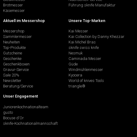
Brotmesser
Führung sknife Manufaktur
Käsemesser
Aktuell im Messershop
Unsere Top-Marken
Messershop
Kai Messer
Sammlermesser
Kai Collection by Danny Khezzar
Neuheiten
Kai Michel Bras
Top-Produkte
sknife swiss knife
Gutscheine
Nesmuk
Geschenke
Caminada Messer
Geschenkboxen
Güde
Gravur-Service
Windmühlenmesser
Sale 20%
Kyocera
Newsletter
World of knives Tools
Beratung/Service
triangle®
Unser Engagement
Juniorenkochnationalteam
gusto
Bocuse d'Or
sknife-Kochnationalmannschaft