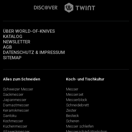
ÜBER WORLD-OF-KNIVES
KATALOG
NEWSLETTER
AGB
DATENSCHUTZ & IMPRESSUM
SITEMAP
Alles zum Schneiden
Koch- und Tischkultur
Schweizer Messer
Messer
Sackmesser
Messerset
Japanmesser
Messerblock
Damastmesser
Schneidebrett
Keramikmesser
Zester
Santoku
Besteck
Kochmesser
Scheren
Küchenmesser
Messer schleifen
Allzweckmesser
Messerschärf-Workshop