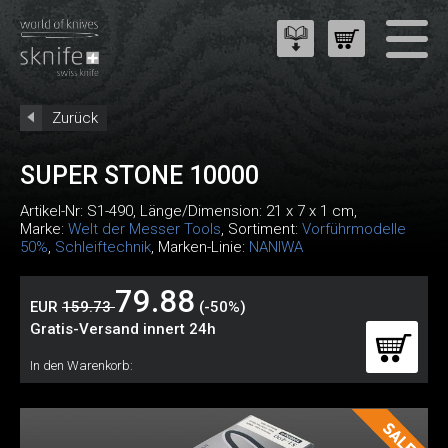
Zurück
SUPER STONE 10000
Artikel-Nr:
S1-490
, Länge/Dimension: 21 x 7 x 1 cm,
Marke:
Welt der Messer Tools
, Sortiment:
Vorführmodelle
50%
,
Schleiftechnik
, Marken-Linie:
NANIWA
79.88
EUR
159.73
(-50%)
Gratis-Versand innert 24h
In den Warenkorb: