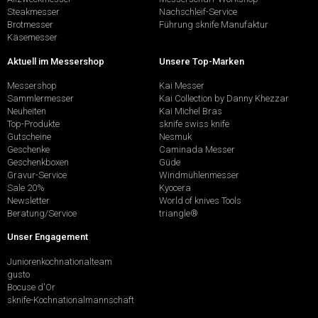
Steakmesser
Nachschleif-Service
Brotmesser
Führung sknife Manufaktur
Käsemesser
Aktuell im Messershop
Unsere Top-Marken
Messershop
Kai Messer
Sammlermesser
Kai Collection by Danny Khezzar
Neuheiten
Kai Michel Bras
Top-Produkte
sknife swiss knife
Gutscheine
Nesmuk
Geschenke
Caminada Messer
Geschenkboxen
Güde
Gravur-Service
Windmühlenmesser
Sale 20%
Kyocera
Newsletter
World of knives Tools
Beratung/Service
triangle®
Unser Engagement
Juniorenkochnationalteam
gusto
Bocuse d'Or
sknife-Kochnationalmannschaft