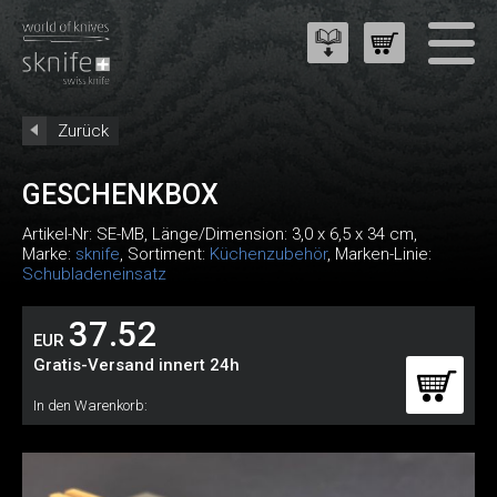
Zurück
GESCHENKBOX
Artikel-Nr:
SE-MB
, Länge/Dimension: 3,0 x 6,5 x 34 cm,
Marke:
sknife
, Sortiment:
Küchenzubehör
, Marken-Linie:
Schubladeneinsatz
37.52
EUR
Gratis-Versand innert 24h
In den Warenkorb: