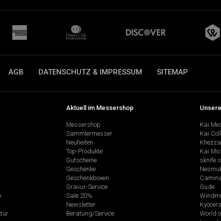
AGB
DATENSCHUTZ & IMPRESSUM
SITEMAP
Aktuell im Messershop
Unsere
Messershop
Kai Me
Sammlermesser
Kai Col
Neuheiten
Khezza
Top-Produkte
Kai Mic
Gutscheine
sknife 
Geschenke
Nesmu
Geschenkboxen
Camina
Gravur-Service
Güde
p
Sale 20%
Windmü
Newsletter
Kyocer
tur
Beratung/Service
World o