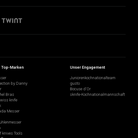
 Top-Marken
Unser Engagement
sser
Juniorenkochnationalteam
lection by Danny
gusto
r
Bocuse d'Or
hel Bras
sknife-Kochnationalmannschaft
swiss knife
k
da Messer
hlenmesser
a
f knives Tools