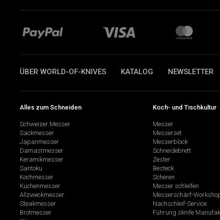
ÜBER WORLD-OF-KNIVES
KATALOG
NEWSLETTER
Alles zum Schneiden
Koch- und Tischkultur
Schweizer Messer
Messer
Sackmesser
Messerset
Japanmesser
Messerblock
Damastmesser
Schneidebrett
Keramikmesser
Zester
Santoku
Besteck
Kochmesser
Scheren
Küchenmesser
Messer schleifen
Allzweckmesser
Messerschärf-Worksho
Steakmesser
Nachschleif-Service
Brotmesser
Führung sknife Manufak