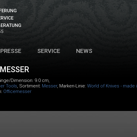
EFERUNG
ERVICE
BERATUNG
55
PRESSE
SERVICE
NEWS
EMESSER
Länge/Dimension: 9.0 cm,
er Tools
, Sortiment:
Messer
, Marken-Linie:
World of Knives - made 
m:
Officemesser