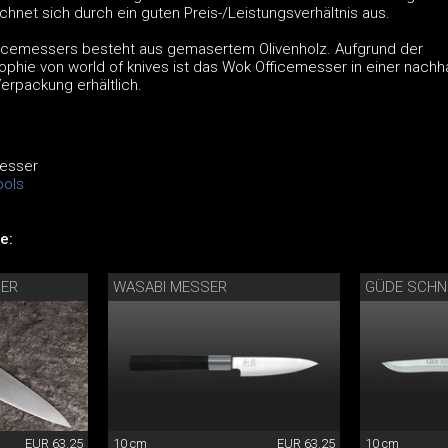
hnet sich durch ein guten Preis-/Leistungsverhältnis aus.
ficemessers besteht aus gemasertem Olivenholz. Aufgrund der
ophie von world of knives ist das Wok Officemesser in einer nachha
erpackung erhältlich.
esser
ols
e:
SER
WASABI MESSER
GÜDE SCHN
EUR 63.25
10 cm
EUR 63.25
10 cm