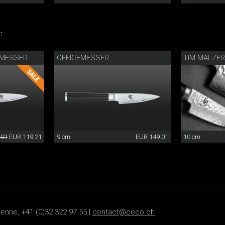
:
EMESSER
OFFICEMESSER
TIM MÄLZE
.01
EUR 119.21
9 cm
EUR 149.01
10 cm
ienne, +41 (0)32 322 97 55 |
contact@ceco.ch