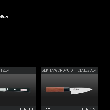
ltigen,
ITZER
SEKI MAGOROKU OFFICEMESSER
EUR 31.09
10 cm
EUR 73.97