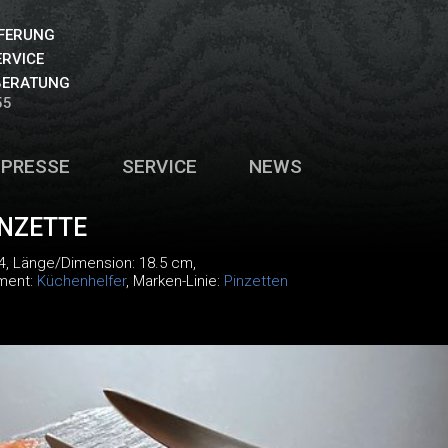
EFERUNG
ERVICE
BERATUNG
55
PRESSE
SERVICE
NEWS
NZETTE
4
, Länge/Dimension: 18.5 cm,
iment:
Küchenhelfer
, Marken-Linie:
Pinzetten