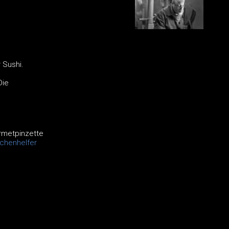
 Sushi.
Die
rmetpinzette
chenhelfer