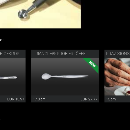
e:
TRIANGLE® PROBIERLÖFFEL
PRÄZISIONS
TRIANGLE® PINZETTE GEKRÖPFT
EUR 15.97
17.0 cm
EUR 27.77
15 cm
: