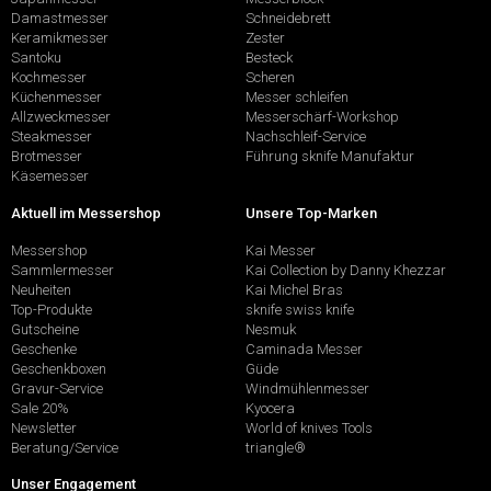
Damastmesser
Schneidebrett
Keramikmesser
Zester
Santoku
Besteck
Kochmesser
Scheren
Küchenmesser
Messer schleifen
Allzweckmesser
Messerschärf-Workshop
Steakmesser
Nachschleif-Service
Brotmesser
Führung sknife Manufaktur
Käsemesser
Aktuell im Messershop
Unsere Top-Marken
Messershop
Kai Messer
Sammlermesser
Kai Collection by Danny Khezzar
Neuheiten
Kai Michel Bras
Top-Produkte
sknife swiss knife
Gutscheine
Nesmuk
Geschenke
Caminada Messer
Geschenkboxen
Güde
Gravur-Service
Windmühlenmesser
Sale 20%
Kyocera
Newsletter
World of knives Tools
Beratung/Service
triangle®
Unser Engagement