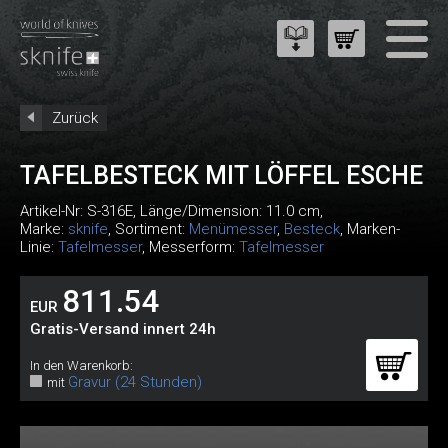
Zurück
TAFELBESTECK MIT LÖFFEL ESCHE
Artikel-Nr:
S-316E
, Länge/Dimension: 11.0 cm,
Marke:
sknife
, Sortiment:
Menümesser
,
Besteck
, Marken-
Linie:
Tafelmesser
, Messerform:
Tafelmesser
811.54
EUR
Gratis-Versand innert 24h
In den Warenkorb:
Gravur (24 Stunden)
mit