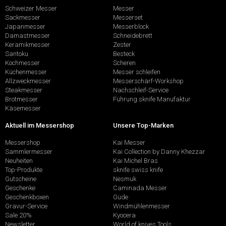
Schweizer Messer
Messer
Sackmesser
Messerset
Japanmesser
Messerblock
Damastmesser
Schneidebrett
Keramikmesser
Zester
Santoku
Besteck
Kochmesser
Scheren
Küchenmesser
Messer schleifen
Allzweckmesser
Messerschärf-Workshop
Steakmesser
Nachschleif-Service
Brotmesser
Führung sknife Manufaktur
Käsemesser
Aktuell im Messershop
Unsere Top-Marken
Messershop
Kai Messer
Sammlermesser
Kai Collection by Danny Khezzar
Neuheiten
Kai Michel Bras
Top-Produkte
sknife swiss knife
Gutscheine
Nesmuk
Geschenke
Caminada Messer
Geschenkboxen
Güde
Gravur-Service
Windmühlenmesser
Sale 20%
Kyocera
Newsletter
World of knives Tools