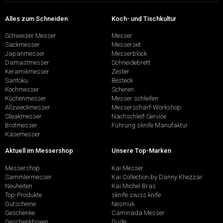
Alles zum Schneiden
Koch- und Tischkultur
Schweizer Messer
Messer
Sackmesser
Messerset
Japanmesser
Messerblock
Damastmesser
Schneidebrett
Keramikmesser
Zester
Santoku
Besteck
Kochmesser
Scheren
Küchenmesser
Messer schleifen
Allzweckmesser
Messerschärf-Workshop
Steakmesser
Nachschleif-Service
Brotmesser
Führung sknife Manufaktur
Käsemesser
Aktuell im Messershop
Unsere Top-Marken
Messershop
Kai Messer
Sammlermesser
Kai Collection by Danny Khezzar
Neuheiten
Kai Michel Bras
Top-Produkte
sknife swiss knife
Gutscheine
Nesmuk
Geschenke
Caminada Messer
Geschenkboxen
Güde