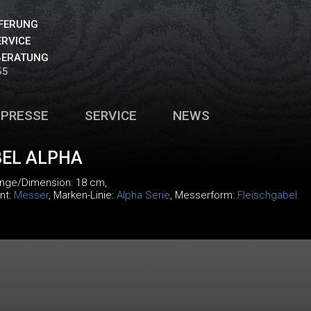
EFERUNG
ERVICE
BERATUNG
55
PRESSE
SERVICE
NEWS
BEL ALPHA
änge/Dimension: 18 cm,
nt:
Messer
, Marken-Linie:
Alpha Serie
, Messerform:
Fleischgabel