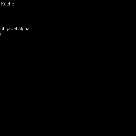
e Küche.
schgabel Alpha
r
s