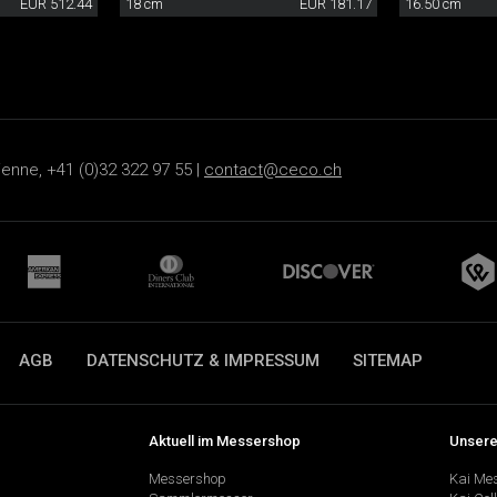
EUR 512.44
18 cm
EUR 181.17
16.50 cm
ienne, +41 (0)32 322 97 55 |
contact@ceco.ch
AGB
DATENSCHUTZ & IMPRESSUM
SITEMAP
Aktuell im Messershop
Unsere
Messershop
Kai Me