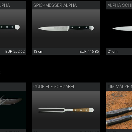
LPHA
SPICKMESSER ALPHA
ALPHA SCH
EUR 202.62
13 cm
EUR 116.85
21 cm
:
GÜDE FLEISCHGABEL
TIM MÄLZER