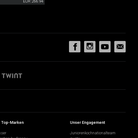
EUR 266.94
 Top-Marken
Unser Engagement
sser
Juniorenkochnationalteam