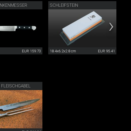
INKENMESSER
SCHLEIFSTEIN
ME
EUR 159.73
18.4x6.2x2.8 cm
EUR 95.41
18x
 FLEISCHGABEL