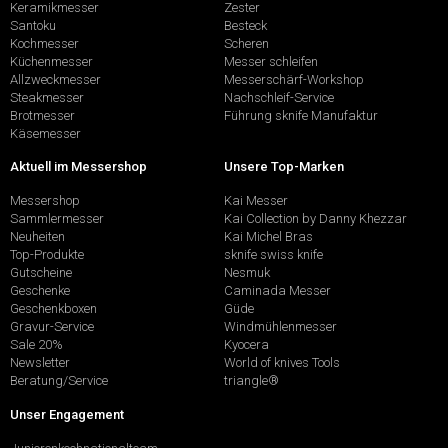
Keramikmesser
Zester
Santoku
Besteck
Kochmesser
Scheren
Küchenmesser
Messer schleifen
Allzweckmesser
Messerschärf-Workshop
Steakmesser
Nachschleif-Service
Brotmesser
Führung sknife Manufaktur
Käsemesser
Aktuell im Messershop
Unsere Top-Marken
Messershop
Kai Messer
Sammlermesser
Kai Collection by Danny Khezzar
Neuheiten
Kai Michel Bras
Top-Produkte
sknife swiss knife
Gutscheine
Nesmuk
Geschenke
Caminada Messer
Geschenkboxen
Güde
Gravur-Service
Windmühlenmesser
Sale 20%
Kyocera
Newsletter
World of knives Tools
Beratung/Service
triangle®
Unser Engagement