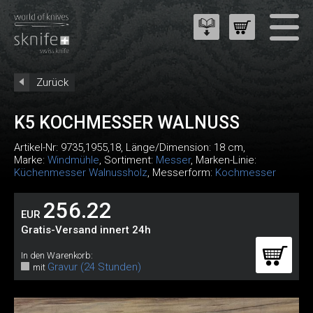
Zurück
K5 KOCHMESSER WALNUSS
Artikel-Nr:
9735,1955,18
, Länge/Dimension: 18 cm,
Marke:
Windmühle
, Sortiment:
Messer
, Marken-Linie:
Küchenmesser Walnussholz
, Messerform:
Kochmesser
256.22
EUR
Gratis-Versand innert 24h
In den Warenkorb:
Gravur (24 Stunden)
mit