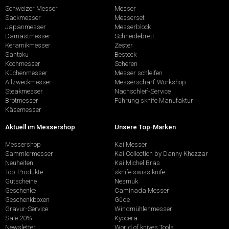
Schweizer Messer
Messer
Sackmesser
Messerset
Japanmesser
Messerblock
Damastmesser
Schneidebrett
Keramikmesser
Zester
Santoku
Besteck
Kochmesser
Scheren
Küchenmesser
Messer schleifen
Allzweckmesser
Messerschärf-Workshop
Steakmesser
Nachschleif-Service
Brotmesser
Führung sknife Manufaktur
Käsemesser
Aktuell im Messershop
Unsere Top-Marken
Messershop
Kai Messer
Sammlermesser
Kai Collection by Danny Khezzar
Neuheiten
Kai Michel Bras
Top-Produkte
sknife swiss knife
Gutscheine
Nesmuk
Geschenke
Caminada Messer
Geschenkboxen
Güde
Gravur-Service
Windmühlenmesser
Sale 20%
Kyocera
Newsletter
World of knives Tools