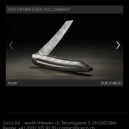
TASCHENMESSER VOLLDAMAST
10 cm
EUR 2143.01
CeCo ltd. - world-of-knives.ch, Neuengasse 5, CH-2502 Biel-
Bienne, +41 (0)32 322 97 55 |
contact@ceco.ch