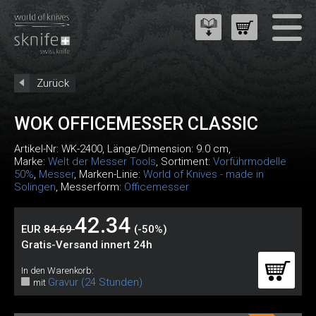
Zurück
WOK OFFICEMESSER CLASSIC
Artikel-Nr:
WK-2400
, Länge/Dimension: 9.0 cm,
Marke:
Welt der Messer Tools
, Sortiment:
Vorführmodelle
50%
,
Messer
, Marken-Linie:
World of Knives - made in
Solingen
, Messerform:
Officemesser
42.34
EUR
84.69
(-50%)
Gratis-Versand innert 24h
In den Warenkorb:
Gravur (24 Stunden)
mit