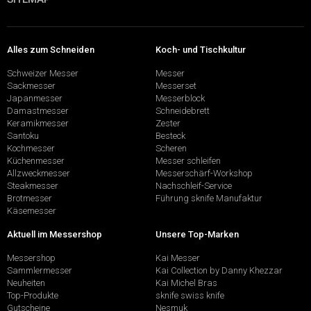
Alles zum Schneiden
Koch- und Tischkultur
Schweizer Messer
Messer
Sackmesser
Messerset
Japanmesser
Messerblock
Damastmesser
Schneidebrett
Keramikmesser
Zester
Santoku
Besteck
Kochmesser
Scheren
Küchenmesser
Messer schleifen
Allzweckmesser
Messerschärf-Workshop
Steakmesser
Nachschleif-Service
Brotmesser
Führung sknife Manufaktur
Käsemesser
Aktuell im Messershop
Unsere Top-Marken
Messershop
Kai Messer
Sammlermesser
Kai Collection by Danny Khezzar
Neuheiten
Kai Michel Bras
Top-Produkte
sknife swiss knife
Gutscheine
Nesmuk